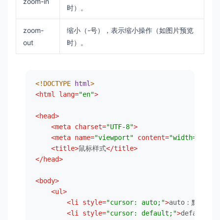
zoom-in
时）。
zoom-
缩小（-号），表示缩小操作（如图片预览
out
时）。
<!DOCTYPE 
html
>
<
html
lang
=
"en"
>
<
head
>
<
meta
charset
=
"UTF-8"
>
<
meta
name
=
"viewport"
content
=
"width=device
<
title
>
鼠标样式
</
title
>
</
head
>
<
body
>
<
ul
>
<
li
style
=
"cursor: auto;"
>
auto：默认
<
li
style
=
"cursor: default;"
>
default