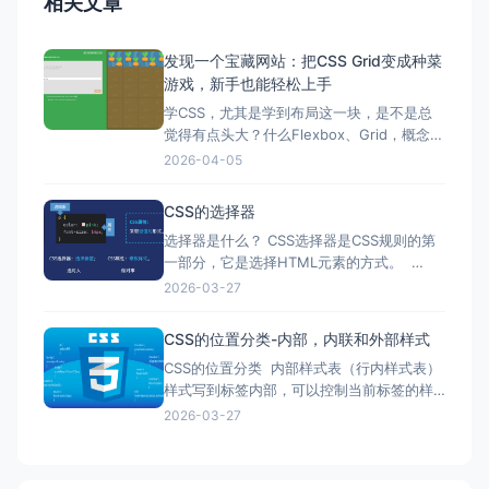
相关文章
发现一个宝藏网站：把CSS Grid变成种菜
游戏，新手也能轻松上手
学CSS，尤其是学到布局这一块，是不是总
觉得有点头大？什么Flexbox、Grid，概念一
堆，属性一摞，光看文档或者教程，感觉懂
2026-04-05
了，一上手写代码又懵了。 我之前就卡在这
个瓶颈上，直到我发现了这个宝藏网站——
CSS的选择器
Grid Garden。 它不是那种正儿八经的教学
选择器是什么？ CSS选择器是CSS规则的第
网站，而是一个游戏。一个让你心甘情愿写C
一部分，它是选择HTML元素的方式。
&lt;html&gt; &lt;body&gt; &lt;p&gt;选我
2026-03-27
&lt;/p&gt; &lt;div&gt;还是选我&lt;/div&gt;
&lt;span&gt;或
CSS的位置分类-内部，内联和外部样式
CSS的位置分类 内部样式表（行内样式表）
样式写到标签内部，可以控制当前标签的样
式，特殊情况使用 &lt;!DOCTYPE html&gt;
2026-03-27
&lt;html lang="en"&gt; &lt;head&gt;
&lt;meta charset="UTF-8"