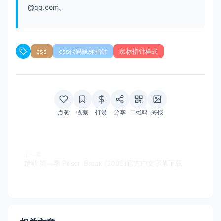
@qq.com
。
css
css代码鼠标指针
鼠标指针样式
点赞
收藏
打赏
分享
二维码
海报
上一篇
越狱 第一季 Prison Break (2005)官方中文字幕下载