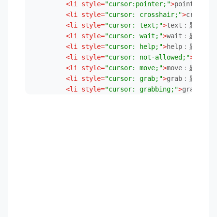
<
li
style
=
"cursor:pointer;"
>
pointer
<
li
style
=
"cursor: crosshair;"
>
cross
<
li
style
=
"cursor: text;"
>
text：显示
<
li
style
=
"cursor: wait;"
>
wait：显示
<
li
style
=
"cursor: help;"
>
help：显示
<
li
style
=
"cursor: not-allowed;"
>
not
<
li
style
=
"cursor: move;"
>
move：显示
<
li
style
=
"cursor: grab;"
>
grab：显示
<
li
style
=
"cursor: grabbing;"
>
grabb
<
li
style
=
"cursor: zoom-out;"
>
zoom-
<
li
style
=
"cursor: zoom-in;"
>
zoom-i
</
ul
>
</
body
>
</
html
>